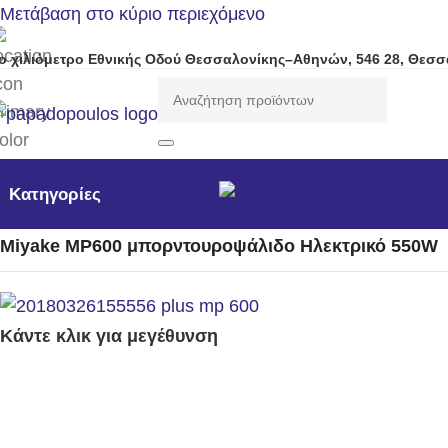
Μετάβαση στο κύριο περιεχόμενο
ο χιλιόμετρο Εθνικής Οδού Θεσσαλονίκης–Αθηνών, 546 28, Θεσσ
Προσφορές
Νέα προϊόντ
Κατηγορίες
Αρχική σελίδα
/
Μηχανήματα Κήπου /Δάσους / Βιομηχανι
Miyake MP600 μπορντουροψάλιδο Ηλεκτρικό 550W
Κάντε κλικ για μεγέθυνση