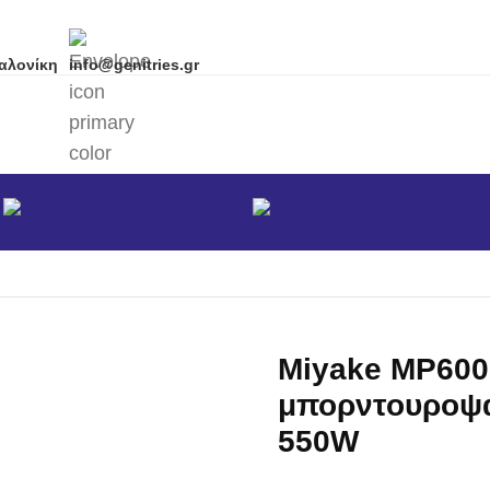
αλονίκη
info@genitries.gr
α
Brands
κά
/
Ψαλίδια Μπουρντούρας
/
Μπορντουροψάλιδα Ηλεκτρικ
Miyake MP600
μπορντουροψά
550W