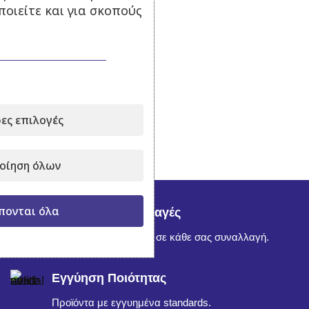
οιείτε και για σκοπούς
ες επιλογές
οίηση όλων
πονται όλα
Ασφαλείς Συναλλαγές
Απόλυτη εμπιστοσύνη σε κάθε σας συναλλαγή.
Εγγύηση Ποιότητας
Προϊόντα με εγγυημένα standards.