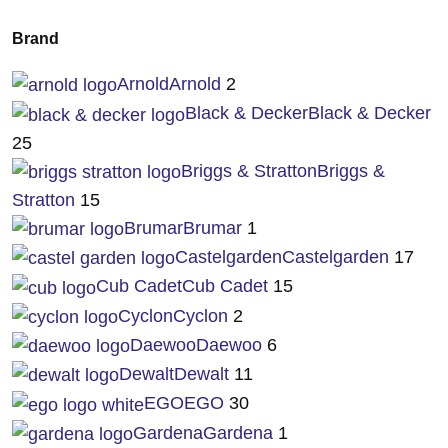
Brand
Arnold
Arnold
2
Black & Decker
Black & Decker
25
Briggs & Stratton
Briggs &
Stratton
15
Brumar
Brumar
1
Castelgarden
Castelgarden
17
Cub Cadet
Cub Cadet
15
Cyclon
Cyclon
2
Daewoo
Daewoo
6
Dewalt
Dewalt
11
EGO
EGO
30
Gardena
Gardena
1