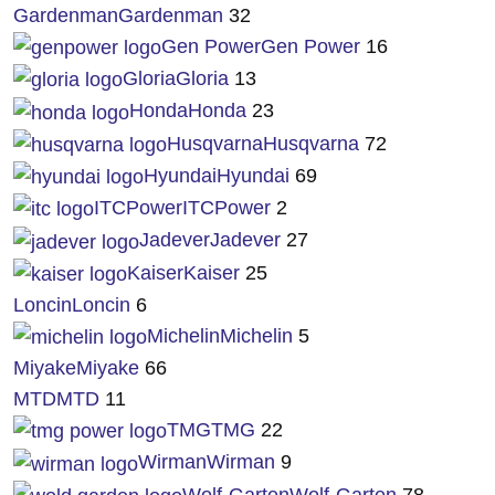
Gardenman
Gardenman
32
Gen Power
Gen Power
16
Gloria
Gloria
13
Honda
Honda
23
Husqvarna
Husqvarna
72
Hyundai
Hyundai
69
ITCPower
ITCPower
2
Jadever
Jadever
27
Kaiser
Kaiser
25
Loncin
Loncin
6
Michelin
Michelin
5
Miyake
Miyake
66
MTD
MTD
11
TMG
TMG
22
Wirman
Wirman
9
Wolf-Garten
Wolf-Garten
78