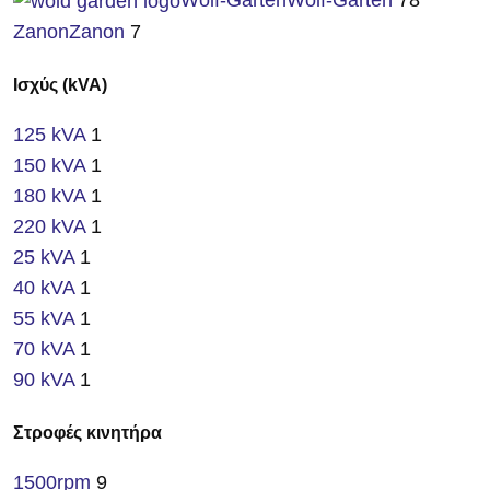
Zanon
Zanon
7
Ισχύς (kVA)
125 kVA
1
150 kVA
1
180 kVA
1
220 kVA
1
25 kVA
1
40 kVA
1
55 kVA
1
70 kVA
1
90 kVA
1
Στροφές κινητήρα
1500rpm
9