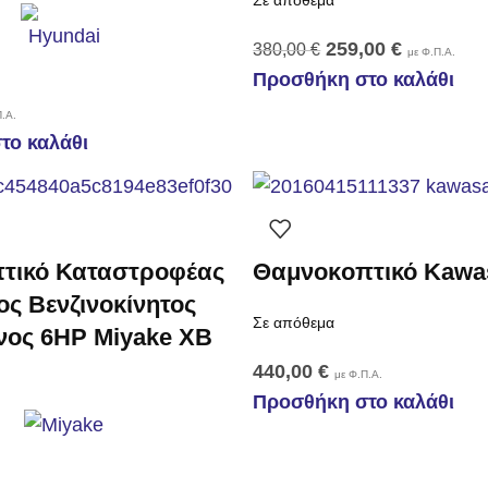
Σε απόθεμα
259,00
€
380,00
€
με Φ.Π.Α.
Προσθήκη στο καλάθι
.Α.
το καλάθι
τικό Καταστροφέας
Θαμνοκoπτικό Kawas
ς Βενζινοκίνητος
Σε απόθεμα
νος 6HP Miyake XB
440,00
€
με Φ.Π.Α.
Προσθήκη στο καλάθι