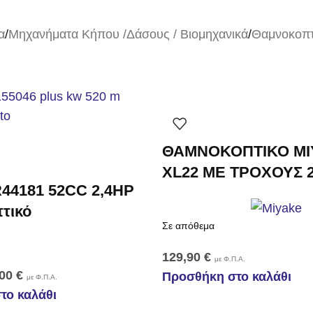
α
/
Μηχανήματα Κήπου /Δάσους / Βιομηχανικά
/
Θαμνοκοπτ
ΘΑΜΝΟΚΟΠΤΙΚΟ MI
XL22 ΜΕ ΤΡΟΧΟΥΣ 
R44181 52CC 2,4HP
τικό
Σε απόθεμα
129,90
€
με Φ.Π.Α.
,00
€
Προσθήκη στο καλάθι
με Φ.Π.Α.
το καλάθι