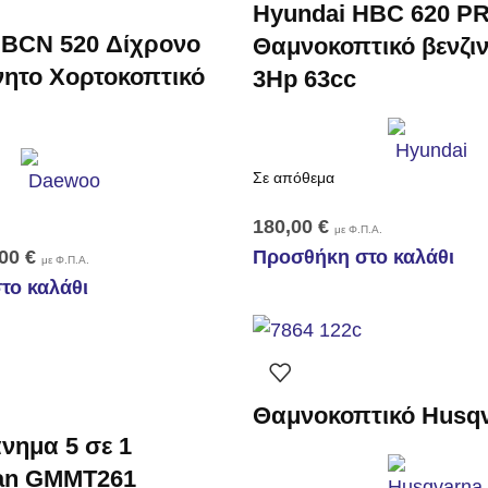
Hyundai HBC 620 P
BCN 520 Δίχρονο
Θαμνοκοπτικό βενζιν
νητο Χορτοκοπτικό
3Hp 63cc
Σε απόθεμα
180,00
€
με Φ.Π.Α.
,00
€
Προσθήκη στο καλάθι
με Φ.Π.Α.
το καλάθι
Θαμνοκοπτικό Husq
νημα 5 σε 1
an GMMT261