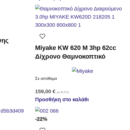
νης
Miyake KW 620 M 3hp 62cc
Δίχρονο Θαμνοκοπτικό
Σε απόθεμα
159,00
€
με Φ.Π.Α.
Προσθήκη στο καλάθι
-22%