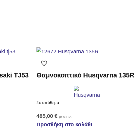
aki TJ53
Θαμνοκοπτικό Husqvarna 135R
Σε απόθεμα
485,00
€
με Φ.Π.Α.
Προσθήκη στο καλάθι