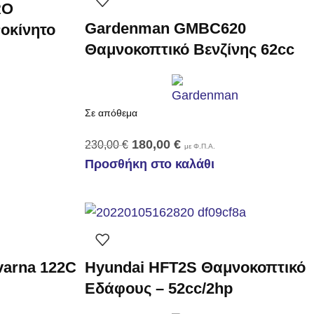
RO
Gardenman GMBC620
οκίνητο
Θαμνοκοπτικό Βενζίνης 62cc
Σε απόθεμα
180,00
€
230,00
€
με Φ.Π.Α.
Προσθήκη στο καλάθι
varna 122C
Hyundai HFT2S Θαμνοκοπτικό
Εδάφους – 52cc/2hp