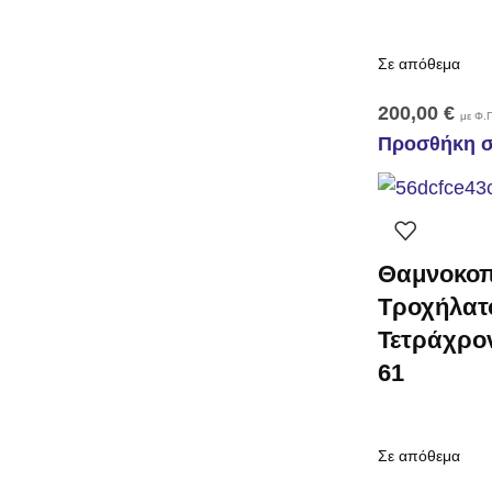
Σε απόθεμα
200,00
€
με Φ.Π
Προσθήκη σ
Θαμνοκοπ
Τροχήλατο
Τετράχρο
61
Σε απόθεμα