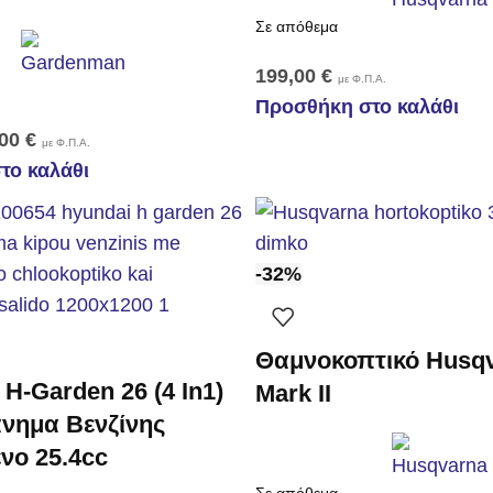
Σε απόθεμα
199,00
€
με Φ.Π.Α.
Προσθήκη στο καλάθι
,00
€
με Φ.Π.Α.
το καλάθι
-32%
Θαμνοκοπτικό Husq
 H-Garden 26 (4 In1)
Mark ΙI
νημα Βενζίνης
νο 25.4cc