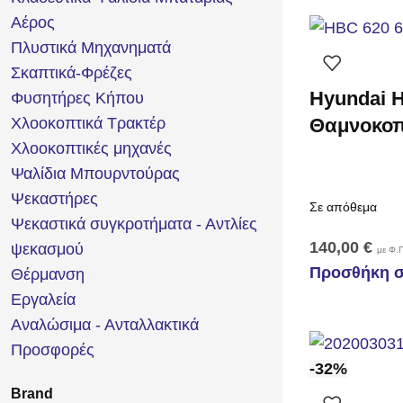
Αέρος
Πλυστικά Μηχανηματά
Σκαπτικά-Φρέζες
Hyundai 
Φυσητήρες Κήπου
Θαμνοκοπ
Χλοοκοπτικά Τρακτέρ
Χλοοκοπτικές μηχανές
Ψαλίδια Μπουρντούρας
Ψεκαστήρες
Σε απόθεμα
Ψεκαστικά συγκροτήματα - Αντλίες
140,00
€
ψεκασμού
με Φ.Π
Προσθήκη σ
Θέρμανση
Εργαλεία
Αναλώσιμα - Ανταλλακτικά
Προσφορές
-32%
Brand