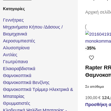
Κατηγορίες
Αρχική σελίδ
Γεννήτριες
Μηχανήματα Κήπου /Δάσους /
Βιομηχανικά
Αεροσυμπιεστές
Αλυσοπρίονα
-35%
Αντλίες
Γεωτρύπανα
Rapter R
Ελαιοραβδιστικά
Θαμνοκοπ
Θαμνοκοπτικά
Θαμνοκοπτικά Βενζίνης
Σε απόθεμα
Θαμνοκοπτικά Τρίμμερ Ηλεκτρικά &
Μπαταρίας
124
190,00
€
Θρυμματιστές
Προσθήκη σ
Κλαδευτικά Ψαλίδια Μπαταρίας -