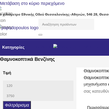
Μετάβαση στο κύριο περιεχόμενο
ο χιλιόμετρο Εθνικής Οδού Θεσσαλονίκης–Αθηνών, 546 28, Θεσσ
Προσφορές
Νέα προϊόντ
Κατηγορίες
Θαμνοκοπτικά Βενζίνης
Θαμνοκοπτικ
Τιμή
Θαμνοκοπτικά
μηχανήματα κ
σας κατευθύν
Φιλτράρισμα
Περισσότερ