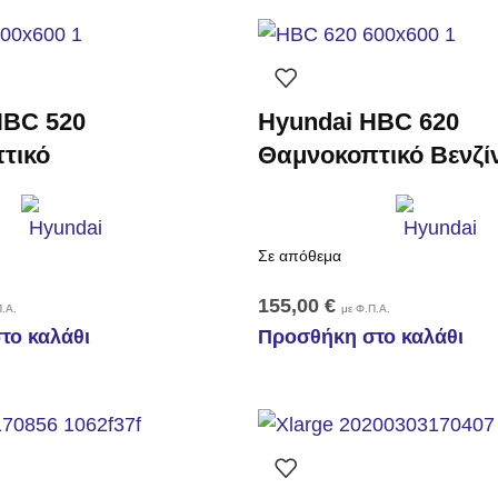
HBC 520
Hyundai HBC 620
τικό
Θαμνοκοπτικό Βενζί
Σε απόθεμα
155,00
€
.Α.
με Φ.Π.Α.
το καλάθι
Προσθήκη στο καλάθι