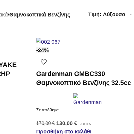
ικά
/
Θαμνοκοπτικά Βενζίνης
-24%
YAKE
Gardenman GMBC330
2HP
Θαμνοκοπτικό Βενζίνης 32.5cc
Σε απόθεμα
130,00
€
170,00
€
με Φ.Π.Α.
Προσθήκη στο καλάθι