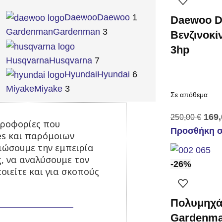
Daewoo
Daewoo
1
Daewoo D
Gardenman
Gardenman
3
Βενζινοκί
3hp
Husqvarna
Husqvarna
7
Hyundai
Hyundai
6
Miyake
Miyake
3
Σε απόθεμα
169
250,00
€
ηροφορίες που
Προσθήκη σ
es και παρόμοιων
τιώσουμε την εμπειρία
ς, να αναλύσουμε τον
-26%
οιείτε και για σκοπούς
Πολυμηχά
Gardenm