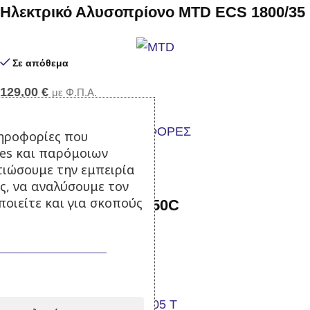
Ηλεκτρικό Αλυσοπρίονο MTD ECS 1800/35
Σε απόθεμα
129,00
€
με Φ.Π.Α.
Προσθήκη στο καλάθι
ηροφορίες που
-24%
ies και παρόμοιων
τιώσουμε την εμπειρία
ς, να αναλύσουμε τον
οιείτε και για σκοπούς
Αντλία ψεκασμού TF 50C
Σε απόθεμα
160,00
€
210,00
€
με Φ.Π.Α.
Προσθήκη στο καλάθι