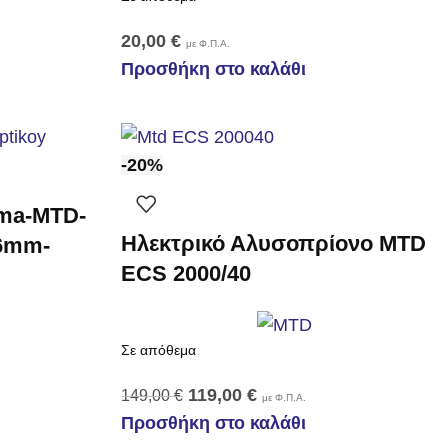
20,00
€
με Φ.Π.Α.
Προσθήκη στο καλάθι
-20%
ama-MTD-
Ηλεκτρικό Αλυσοπρίονο MTD
26mm-
ECS 2000/40
Σε απόθεμα
119,00
€
149,00
€
με Φ.Π.Α.
Προσθήκη στο καλάθι