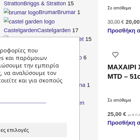
Stratton
Briggs & Stratton
15
Σε απόθεμα
Brumar
Brumar
1
20,0
30,00
€
Castelgarden
Castelgarden
17
Προσθήκη σ
Cub Cadet
Cub Cadet
15
Cyclon
Cyclon
2
ηροφορίες που
es και παρόμοιων
Daewoo
Daewoo
6
τιώσουμε την εμπειρία
ΜΑΧΑΙΡΙ
Dewalt
Dewalt
11
ς, να αναλύσουμε τον
MTD – 51
EGO
EGO
30
οιείτε και για σκοπούς
Gardena
Gardena
1
Gardenman
Gardenman
32
Σε απόθεμα
Gen Power
Gen
Power
16
25,00
€
με Φ.Π.Α
Gloria
Gloria
13
Προσθήκη σ
ες επιλογές
Honda
Honda
23