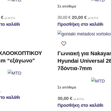
Σε απόθεμα
0
€
20,00
€
30,00
€
με Φ.Π.Α.
με Φ.Π.Α.
το καλάθι
Προσθήκη στο καλάθι
 ΧΛΟΟΚΟΠΤΙΚΟΥ
Γωνιακή για Nakay
cm “εξάγωνο”
Hyundai Universal 
7δόντια-7mm
Σε απόθεμα
.
το καλάθι
30,00
€
με Φ.Π.Α.
Προσθήκη στο καλάθι