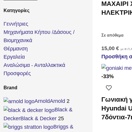
ΜΑΧΑΙΡΙ
Κατηγορίες
ΗΛΕΚΤΡΙΚ
Γεννήτριες
Μηχανήματα Κήπου /Δάσους /
Σε απόθεμα
Βιομηχανικά
15,00
€
Θέρμανση
με Φ.Π.Α
Προσθήκη σ
Εργαλεία
Αναλώσιμα - Ανταλλακτικά
Προσφορές
-33%
Brand
Γωνιακή 
Arnold
Arnold
2
Hyundai U
Black &
7δόντια-
Decker
Black & Decker
25
Briggs &