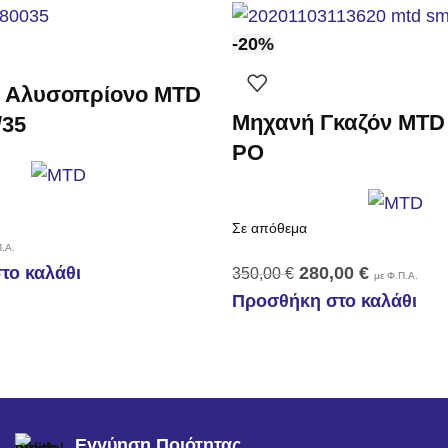
-20%
ό Αλυσοπρίονο MTD
Μηχανή Γκαζόν MTD
/35
PO
Σε απόθεμα
.Α.
το καλάθι
280,00
€
350,00
€
με Φ.Π.Α.
Προσθήκη στο καλάθι
Εγγύηση Ποιότητας