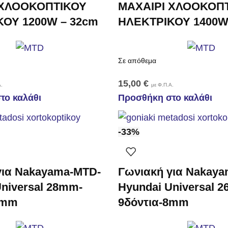
 ΧΛΟΟΚΟΠΤΙΚΟΥ
ΜΑΧΑΙΡΙ ΧΛΟΟΚΟΠ
ΟΥ 1200W – 32cm
ΗΛΕΚΤΡΙΚΟΥ 1400W
Σε απόθεμα
15,00
€
.
με Φ.Π.Α.
το καλάθι
Προσθήκη στο καλάθι
-33%
για Nakayama-MTD-
Γωνιακή για Nakay
niversal 28mm-
Hyundai Universal 
7mm
9δόντια-8mm