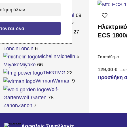
Husqvarna
Husqvarna
72
οίηση όλων
Hyundai
Hyundai
69
ITCPower
ITCPower
2
Ηλεκτρικ
πονται όλα
Jadever
Jadever
27
ECS 1800
Kaiser
Kaiser
25
Loncin
Loncin
6
Michelin
Michelin
5
Σε απόθεμα
Miyake
Miyake
66
129,00
€
με Φ.Π
TMG
TMG
22
Προσθήκη σ
Wirman
Wirman
9
Wolf-
Garten
Wolf-Garten
78
Zanon
Zanon
7
Ασφαλείς Συναλλαγές