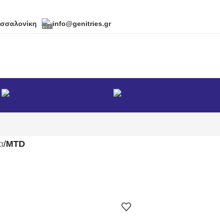
εσσαλονίκη
info@genitries.gr
α
Brands
α
/
MTD