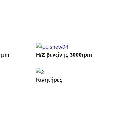
0rpm
Η/Ζ βενζίνης 3000rpm
Κινητήρες