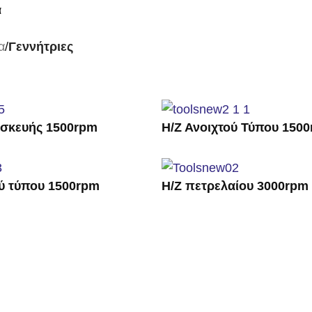
α
α
/
Γεννήτριες
ασκευής 1500rpm
Η/Ζ Ανοιχτού Τύπου 150
ύ τύπου 1500rpm
Η/Ζ πετρελαίου 3000rpm