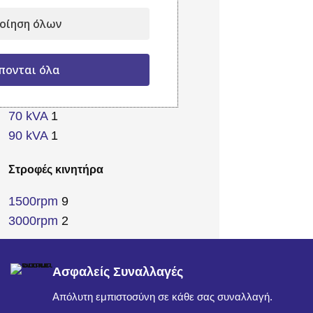
180 kVA
1
οίηση όλων
220 kVA
1
25 kVA
1
πονται όλα
40 kVA
1
55 kVA
1
70 kVA
1
90 kVA
1
Στροφές κινητήρα
1500rpm
9
3000rpm
2
Ασφαλείς Συναλλαγές
Απόλυτη εμπιστοσύνη σε κάθε σας συναλλαγή.