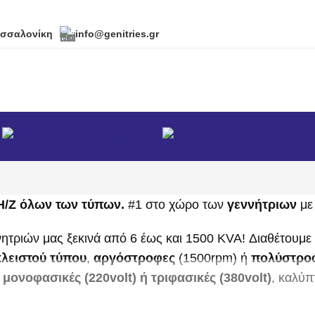
εσσαλονίκη
info@genitries.gr
α
Brands
 Η/Ζ όλων των τύπων.
#1 στο χώρο των
γεννήτριων
με 
ητριών μας ξεκινά από 6 έως και 1500 KVA! Διαθέτουμε
κλειστού τύπου
,
αργόστροφες
(1500rpm) ή
πολύστροφ
,
μονοφασικές (220volt) ή τριφασικές (380volt)
, καλύπ