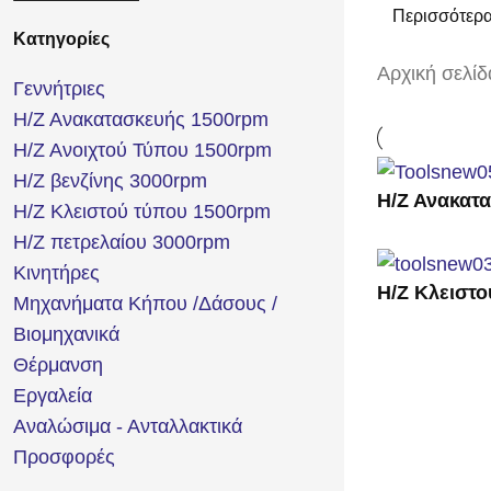
Περισσότερ
Κατηγορίες
Αρχική σελίδ
Γεννήτριες
Η/Ζ Ανακατασκευής 1500rpm
Η/Ζ Ανοιχτού Τύπου 1500rpm
Η/Ζ βενζίνης 3000rpm
Η/Ζ Ανακατ
Η/Ζ Κλειστού τύπου 1500rpm
Η/Ζ πετρελαίου 3000rpm
Κινητήρες
Η/Ζ Κλειστο
Μηχανήματα Κήπου /Δάσους /
Βιομηχανικά
Θέρμανση
Εργαλεία
Αναλώσιμα - Ανταλλακτικά
Προσφορές