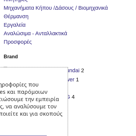
Μηχανήματα Κήπου /Δάσους / Βιομηχανικά
Θέρμανση
Εργαλεία
Αναλώσιμα - Ανταλλακτικά
Προσφορές
Brand
Hyundai
Hyundai
2
ITCPower
ITCPower
1
ηροφορίες που
Miyake
Miyake
9
ies και παρόμοιων
TMG
TMG
4
τιώσουμε την εμπειρία
ς, να αναλύσουμε τον
οιείτε και για σκοπούς