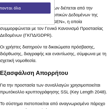
πονται όλα
Η επεξεργασία των δεδομένων διέπεται από την
Πολιτική Προστασίας Προσωπικών Δεδομένων της
«ΠΑΠΑΔΟΠΟΥΛΟΣ ΙΚΕ RIGEN», η οποία
συμμορφώνεται με τον Γενικό Κανονισμό Προστασίας
Δεδομένων (ΓΚΠΔ/GDPR).
Οι χρήστες διατηρούν τα δικαιώματα πρόσβασης,
διόρθωσης, διαγραφής και εναντίωσης, σύμφωνα με τη
σχετική νομοθεσία.
Εξασφάλιση Απορρήτου
Για την προστασία των συναλλαγών χρησιμοποιείται
πρωτόκολλο κρυπτογράφησης SSL (Key Length 2048).
Το σύστημα πιστοποιείται από αναγνωρισμένο πάροχο