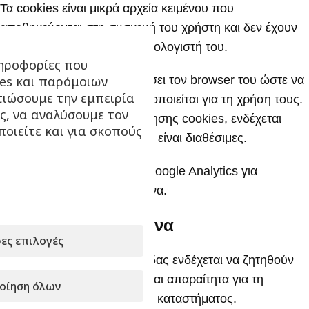
Τα cookies είναι μικρά αρχεία κειμένου που
αποθηκεύονται στη συσκευή του χρήστη και δεν έχουν
πρόσβαση σε αρχεία του υπολογιστή του.
ηροφορίες που
ies και παρόμοιων
Ο χρήστης μπορεί να ρυθμίσει τον browser του ώστε να
τιώσουμε την εμπειρία
απορρίπτει cookies ή να ειδοποιείται για τη χρήση τους.
ς, να αναλύσουμε τον
Σε περίπτωση απενεργοποίησης cookies, ενδέχεται
οιείτε και για σκοπούς
ορισμένες υπηρεσίες να μην είναι διαθέσιμες.
Ο ιστότοπος χρησιμοποιεί Google Analytics για
ανώνυμα στατιστικά δεδομένα.
Προσωπικά Δεδομένα
ες επιλογές
Κατά τη χρήση της ιστοσελίδας ενδέχεται να ζητηθούν
προσωπικά στοιχεία που είναι απαραίτητα για τη
οίηση όλων
λειτουργία του ηλεκτρονικού καταστήματος.