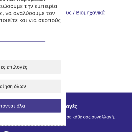
Κινητήρες
τιώσουμε την εμπειρία
ς, να αναλύσουμε τον
Μηχανήματα Κήπου /Δάσους / Βιομηχανικά
οιείτε και για σκοπούς
Θέρμανση
Εργαλεία
Αναλώσιμα - Ανταλλακτικά
Προσφορές
ες επιλογές
οίηση όλων
πονται όλα
Ασφαλείς Συναλλαγές
Απόλυτη εμπιστοσύνη σε κάθε σας συναλλαγή.