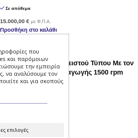
Σε απόθεμα
15.000,00
€
με Φ.Π.Α.
Προσθήκη στο καλάθι
ηροφορίες που
ies και παρόμοιων
150 kva Γεννήτρια Κλειστού Τύπου Με τον
τιώσουμε την εμπειρία
αυτόματο πίνακα μεταγωγής 1500 rpm
ς, να αναλύσουμε τον
οιείτε και για σκοπούς
Σε απόθεμα
27.500,00
€
με Φ.Π.Α.
Προσθήκη στο καλάθι
ες επιλογές