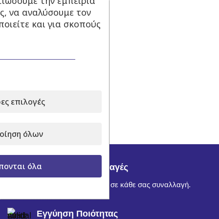
τιώσουμε την εμπειρία
ς, να αναλύσουμε τον
οιείτε και για σκοπούς
ες επιλογές
οίηση όλων
πονται όλα
Ασφαλείς Συναλλαγές
Απόλυτη εμπιστοσύνη σε κάθε σας συναλλαγή.
Εγγύηση Ποιότητας