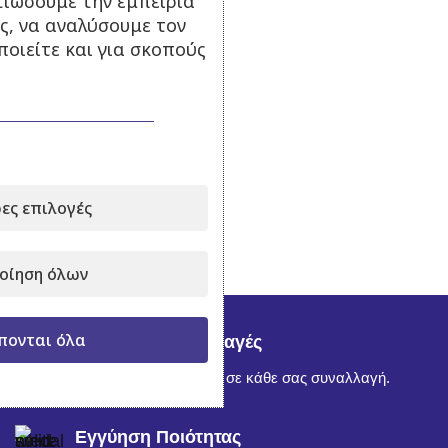
τιώσουμε την εμπειρία
ς, να αναλύσουμε τον
οιείτε και για σκοπούς
ες επιλογές
οίηση όλων
πονται όλα
Ασφαλείς Συναλλαγές
Απόλυτη εμπιστοσύνη σε κάθε σας συναλλαγή.
Εγγύηση Ποιότητας