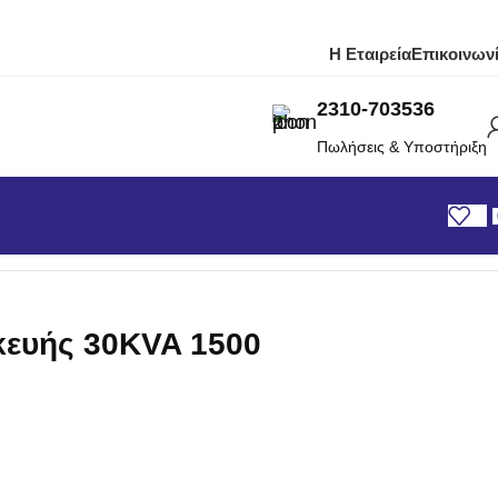
Η Εταιρεία
Επικοινων
2310-703536
Πωλήσεις & Υποστήριξη
κευής 30KVA 1500