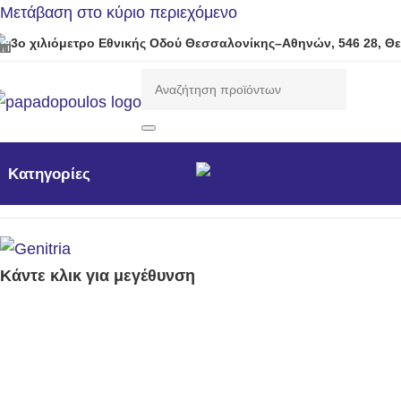
Μετάβαση στο κύριο περιεχόμενο
3ο χιλιόμετρο Εθνικής Οδού Θεσσαλονίκης–Αθηνών, 546 28, Θ
Προσφορές
Νέα προϊόντ
Κατηγορίες
Αρχική σελίδα
/
Γεννήτριες
/
Η/Ζ Ανακατασκευής 1500rpm
/
Κάντε κλικ για μεγέθυνση