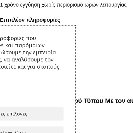
1 χρόνο εγγύηση χωρίς περιορισμό ωρών λειτουργίας
Επιπλέον πληροφορίες
ηροφορίες που
ΒΆΡΟΣ
es και παρόμοιων
τιώσουμε την εμπειρία
ς, να αναλύσουμε τον
Σχετικά Προϊόντα
οιείτε και για σκοπούς
50 kva Γεννήτρια Κλειστού Τύπου Με τον 
ες επιλογές
Σε απόθεμα
15.000,00
€
με Φ.Π.Α.