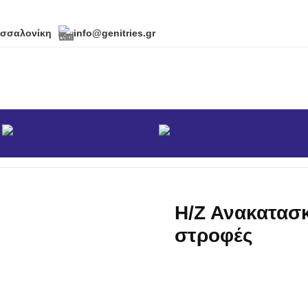
εσσαλονίκη
info@genitries.gr
α
Brands
Η/Ζ Ανακατασκευής 30KVA 1500 στροφές
Η/Ζ Ανακατασ
στροφές