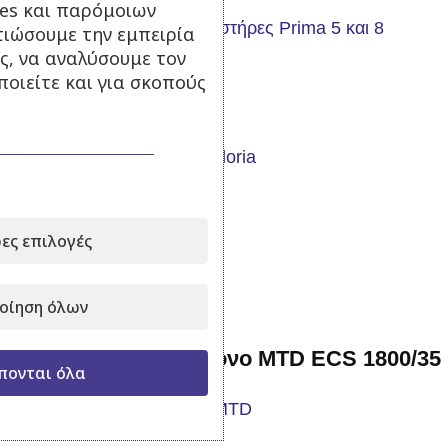
ies και παρόμοιων
τιώσουμε την εμπειρία
ς, να αναλύσουμε τον
οιείτε και για σκοπούς
Αυτόματη αντλία
Σε απόθεμα
99,00
€
με Φ.Π.Α.
ες επιλογές
Προσθήκη στο καλάθι
οίηση όλων
Ηλεκτρικό Αλυσοπρίονο MTD ECS 1800/35
πονται όλα
Σε απόθεμα