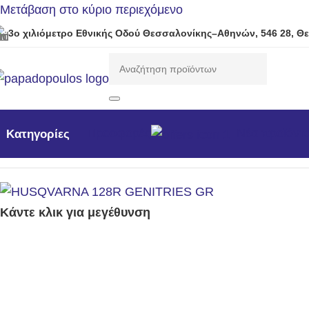
Μετάβαση στο κύριο περιεχόμενο
3ο χιλιόμετρο Εθνικής Οδού Θεσσαλονίκης–Αθηνών, 546 28, Θ
Προσφορές
Νέα προϊόντ
Κατηγορίες
Αρχική σελίδα
/
Μηχανήματα Κήπου /Δάσους / Βιομηχανι
Κάντε κλικ για μεγέθυνση