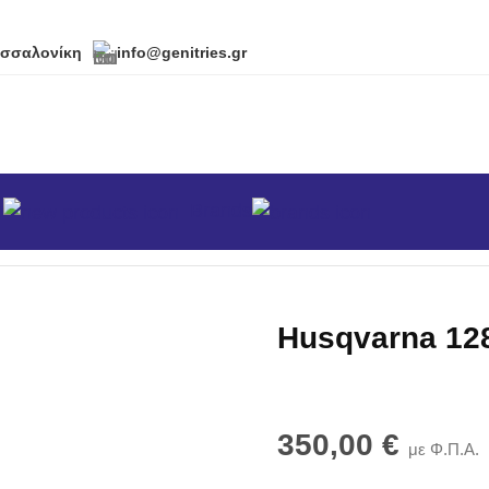
εσσαλονίκη
info@genitries.gr
α
Brands
κά
/
Θαμνοκοπτικά
/
Θαμνοκοπτικά Βενζίνης
/
Husqvarna 12
Husqvarna 12
350,00
€
με Φ.Π.Α.