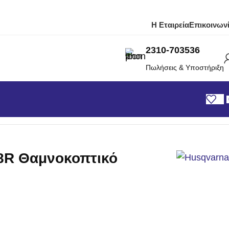
Η Εταιρεία
Επικοινων
2310-703536
Πωλήσεις & Υποστήριξη
8R Θαμνοκοπτικό
8R Θαμνοκοπτικό