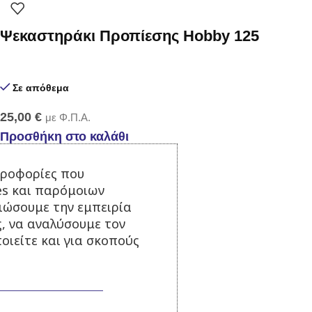
Ψεκαστηράκι Προπίεσης Hobby 125
Σε απόθεμα
25,00
€
με Φ.Π.Α.
Προσθήκη στο καλάθι
ηροφορίες που
-47%
es και παρόμοιων
τιώσουμε την εμπειρία
ς, να αναλύσουμε τον
Αντλία όμβριων SP400
οιείτε και για σκοπούς
Σε απόθεμα
45,00
€
85,00
€
με Φ.Π.Α.
Προσθήκη στο καλάθι