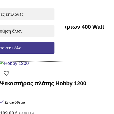
ες επιλογές
Υποβρύχια αντλία ακαθάρτων 400 Watt
οίηση όλων
Σε απόθεμα
πονται όλα
47,00
€
με Φ.Π.Α.
Προσθήκη στο καλάθι
Ψεκαστήρας πλάτης Hobby 1200
Σε απόθεμα
109,00
€
με Φ.Π.Α.