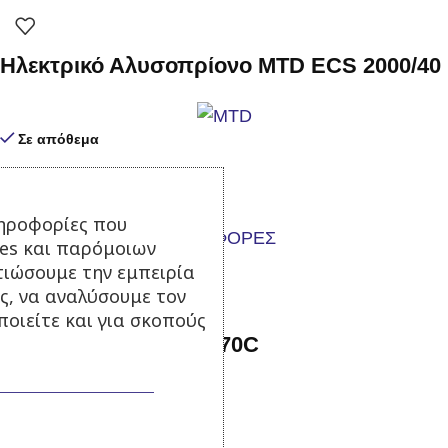
Ηλεκτρικό Αλυσοπρίονο MTD ECS 2000/40
Σε απόθεμα
119,00
€
149,00
€
με Φ.Π.Α.
Προσθήκη στο καλάθι
ηροφορίες που
ies και παρόμοιων
-16%
τιώσουμε την εμπειρία
ς, να αναλύσουμε τον
οιείτε και για σκοπούς
Αντλία ψεκασμού TF 70C
Σε απόθεμα
185,00
€
220,00
€
με Φ.Π.Α.