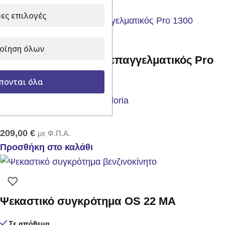
Προσθήκη στο καλάθι
ες επιλογές
οίηση όλων
Ψεκαστήρας πλάτης επαγγελματικός Pro
1300
πονται όλα
Σε απόθεμα
209,00
€
με Φ.Π.Α.
Προσθήκη στο καλάθι
Ψεκαστικό συγκρότημα OS 22 MA
Σε απόθεμα