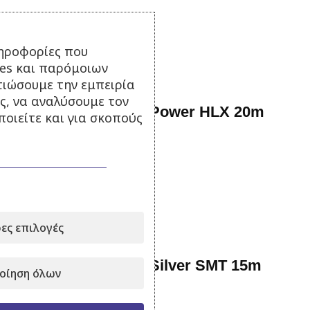
14,90
€
με Φ.Π.Α.
Προσθήκη στο καλάθι
ηροφορίες που
ies και παρόμοιων
τιώσουμε την εμπειρία
ς, να αναλύσουμε τον
Λάστιχο Ποτίσματος Power HLX 20m
οιείτε και για σκοπούς
Σε απόθεμα
19,90
€
με Φ.Π.Α.
Προσθήκη στο καλάθι
ες επιλογές
Λάστιχο Ποτίσματος Silver SMT 15m
οίηση όλων
Σε απόθεμα