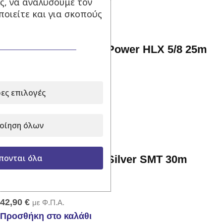
ς, να αναλύσουμε τον
οιείτε και για σκοπούς
Λάστιχο Ποτίσματος Power HLX 5/8 25m
Σε απόθεμα
ες επιλογές
30,90
€
με Φ.Π.Α.
Προσθήκη στο καλάθι
οίηση όλων
πονται όλα
Λάστιχο Ποτίσματος Silver SMT 30m
Σε απόθεμα
42,90
€
με Φ.Π.Α.
Προσθήκη στο καλάθι