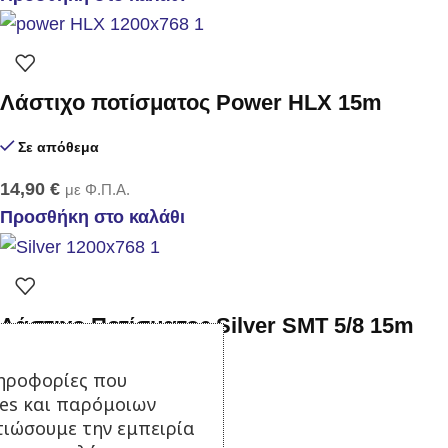
Λάστιχο ποτίσματος Power HLX 15m
Σε απόθεμα
14,90
€
με Φ.Π.Α.
Προσθήκη στο καλάθι
Λάστιχο Ποτίσματος Silver SMT 5/8 15m
Σε απόθεμα
ηροφορίες που
ies και παρόμοιων
26,90
€
με Φ.Π.Α.
τιώσουμε την εμπειρία
Προσθήκη στο καλάθι