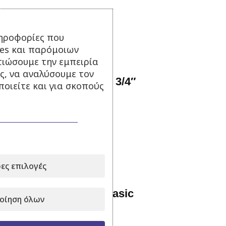
5,40
€
με Φ.Π.Α.
Προσθήκη στο καλάθι
ηροφορίες που
ies και παρόμοιων
τιώσουμε την εμπειρία
ς, να αναλύσουμε τον
GF Ρακόρ για βρύσες 3/4″
οιείτε και για σκοπούς
Σε απόθεμα
7,00
€
με Φ.Π.Α.
Προσθήκη στο καλάθι
ες επιλογές
Πιστόλι νερού 3 Jet Basic
οίηση όλων
Σε απόθεμα