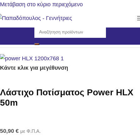
Μετάβαση στο κύριο περιεχόμενο
Αρχική σελίδα
/
Εργαλεία
/
Πότισμα
Κάντε κλικ για μεγέθυνση
Λάστιχο Ποτίσματος Power HLX
50m
50,90
€
με Φ.Π.Α.