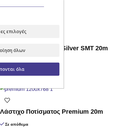
19,90
€
με Φ.Π.Α.
Προσθήκη στο καλάθι
ες επιλογές
Λάστιχο Ποτίσματος Silver SMT 20m
οίηση όλων
Σε απόθεμα
πονται όλα
28,50
€
με Φ.Π.Α.
Προσθήκη στο καλάθι
Λάστιχο Ποτίσματος Premium 20m
Σε απόθεμα