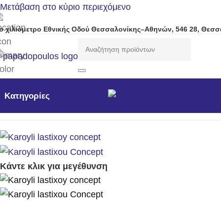
Μετάβαση στο κύριο περιεχόμενο
ο χιλιόμετρο Εθνικής Οδού Θεσσαλονίκης–Αθηνών, 546 28, Θεσσ
Προσφορές
Νέα προϊόντ
Κατηγορίες
Αρχική σελίδα
/
Εργαλεία
/
Πότισμα
/
Καρούλι λάστιχου Co
Κάντε κλικ για μεγέθυνση