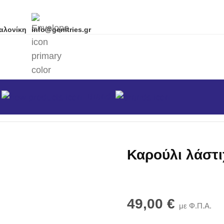
αλονίκη
info@genitries.gr
α
Brands
ncept
Καρούλι λάστ
49,00
€
με Φ.Π.Α.