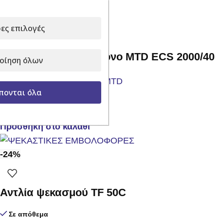
-20%
ες επιλογές
Ηλεκτρικό Αλυσοπρίονο MTD ECS 2000/40
οίηση όλων
πονται όλα
Σε απόθεμα
119,00
€
149,00
€
με Φ.Π.Α.
Προσθήκη στο καλάθι
-24%
Αντλία ψεκασμού TF 50C
Σε απόθεμα