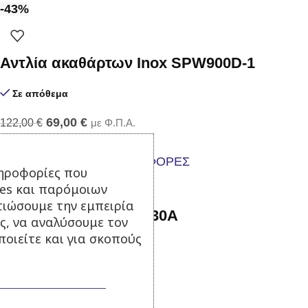
-43%
Αντλία ακαθάρτων Inox SPW900D-1
Σε απόθεμα
69,00
€
122,00
€
με Φ.Π.Α.
Προσθήκη στο καλάθι
ηροφορίες που
ies και παρόμοιων
τιώσουμε την εμπειρία
Αντλία ψεκασμού FT-30Α
ς, να αναλύσουμε τον
οιείτε και για σκοπούς
Σε απόθεμα
85,00
€
με Φ.Π.Α.
Προσθήκη στο καλάθι