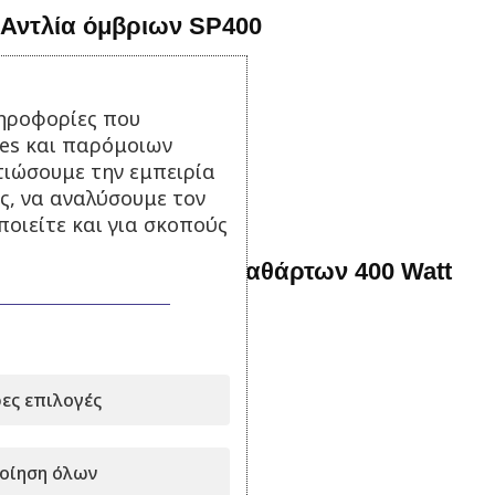
Αντλία όμβριων SP400
Σε απόθεμα
ηροφορίες που
45,00
€
85,00
€
με Φ.Π.Α.
ies και παρόμοιων
Προσθήκη στο καλάθι
τιώσουμε την εμπειρία
ς, να αναλύσουμε τον
οιείτε και για σκοπούς
Υποβρύχια αντλία ακαθάρτων 400 Watt
Σε απόθεμα
47,00
€
με Φ.Π.Α.
Προσθήκη στο καλάθι
ες επιλογές
οίηση όλων