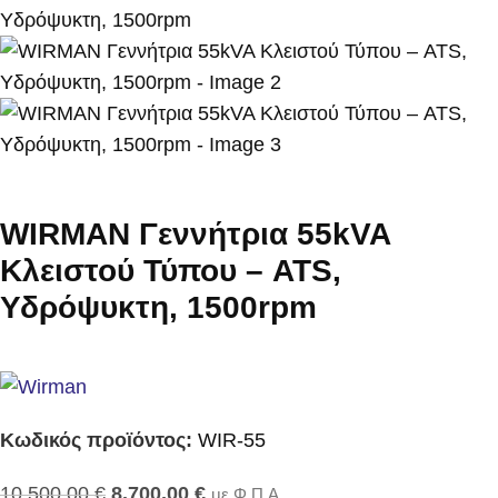
WIRMAN Γεννήτρια 55kVA
Κλειστού Τύπου – ATS,
Υδρόψυκτη, 1500rpm
Κωδικός προϊόντος:
WIR-55
10.500,00
€
8.700,00
€
με Φ.Π.Α.