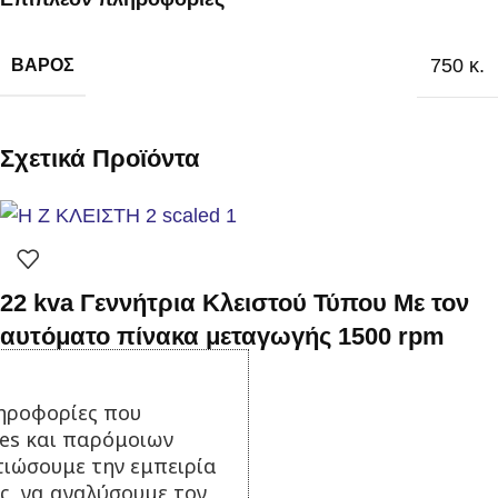
750 κ.
ΒΆΡΟΣ
Σχετικά Προϊόντα
22 kva Γεννήτρια Κλειστού Τύπου Με τον
αυτόματο πίνακα μεταγωγής 1500 rpm
Σε απόθεμα
ηροφορίες που
11.000,00
€
με Φ.Π.Α.
ies και παρόμοιων
Προσθήκη στο καλάθι
τιώσουμε την εμπειρία
ς, να αναλύσουμε τον