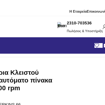
Η Εταιρεία
Επικοινων
2310-703536
Πωλήσεις & Υποστήριξη
 Τύπου Με τον αυτόματο πίνακα μεταγωγής 1500 rpm
ρια Κλειστού
αυτόματο πίνακα
00 rpm
ERKINS 66