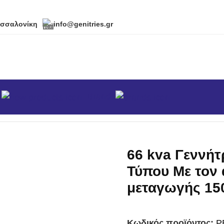
εσσαλονίκη
info@genitries.gr
α
Brands
PERKINS Europe DEUTZ
/
66 kva Γεννήτρια Κλειστού
66 kva Γεννήτ
Τύπου Με τον 
μεταγωγής 15
Κωδικός προϊόντος:
P