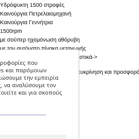
Υδρόψυκτη 1500 στροφές
Καινούργια Πετρελαιομηχανή
Καινούργια Γεννήτρια
1500rpm
με σούπερ ηχομόνωση αθόρυβη
με τον αυτόματο πίνακα μεταγωγής
άνοιξε το αρχείο με τα χαρακτηριστικά->
ηροφορίες που
es και παρόμοιων
καλέστε μας για οποιαδήποτε διευκρίνηση και προσφο
τιώσουμε την εμπειρία
ς, να αναλύσουμε τον
Επιπλέον πληροφορίες
οιείτε και για σκοπούς
ΒΆΡΟΣ
Σχετικά Προϊόντα