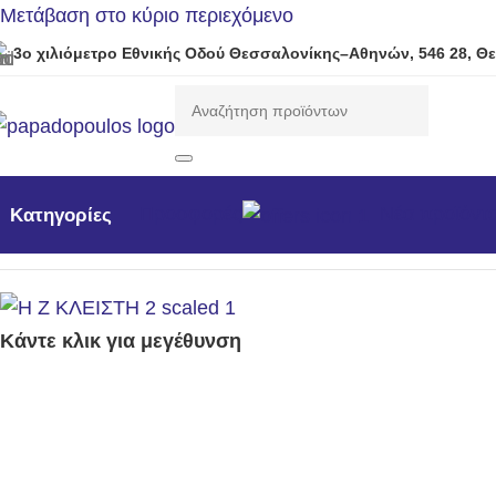
Μετάβαση στο κύριο περιεχόμενο
3ο χιλιόμετρο Εθνικής Οδού Θεσσαλονίκης–Αθηνών, 546 28, Θ
Προσφορές
Νέα προϊόντ
Κατηγορίες
Αρχική σελίδα
/
Γεννήτριες
/
Η/Ζ Κλειστού τύπου 1500rpm
/
Κάντε κλικ για μεγέθυνση