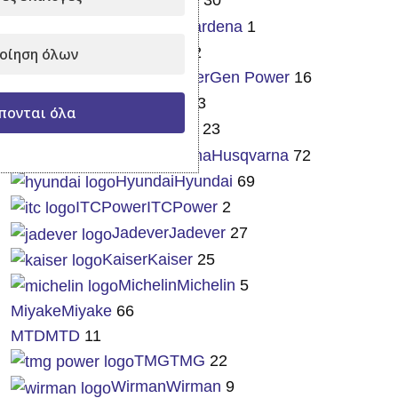
EGO
EGO
30
Gardena
Gardena
1
Gardenman
Gardenman
32
οίηση όλων
Gen Power
Gen Power
16
Gloria
Gloria
13
πονται όλα
Honda
Honda
23
Husqvarna
Husqvarna
72
Hyundai
Hyundai
69
ITCPower
ITCPower
2
Jadever
Jadever
27
Kaiser
Kaiser
25
Michelin
Michelin
5
Miyake
Miyake
66
MTD
MTD
11
TMG
TMG
22
Wirman
Wirman
9