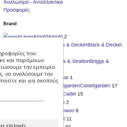
Αναλώσιμα - Ανταλλακτικά
Προσφορές
Brand
Arnold
Arnold
2
Black & Decker
Black & Decker
ηροφορίες που
25
ies και παρόμοιων
Briggs & Stratton
Briggs &
τιώσουμε την εμπειρία
Stratton
15
ς, να αναλύσουμε τον
Brumar
Brumar
1
οιείτε και για σκοπούς
Castelgarden
Castelgarden
17
Cub Cadet
Cub Cadet
15
Cyclon
Cyclon
2
Daewoo
Daewoo
6
Dewalt
Dewalt
11
ες επιλογές