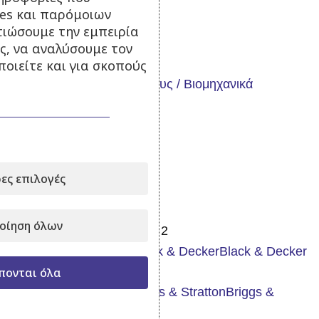
ies και παρόμοιων
τιώσουμε την εμπειρία
Κατηγορίες
ς, να αναλύσουμε τον
οιείτε και για σκοπούς
Γεννήτριες
Μηχανήματα Κήπου /Δάσους / Βιομηχανικά
Θέρμανση
Εργαλεία
Αναλώσιμα - Ανταλλακτικά
Προσφορές
ες επιλογές
Brand
οίηση όλων
Arnold
Arnold
2
Black & Decker
Black & Decker
πονται όλα
25
Briggs & Stratton
Briggs &
Stratton
15