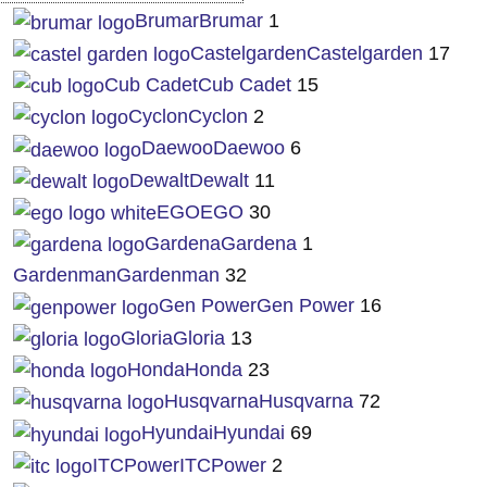
Brumar
Brumar
1
Castelgarden
Castelgarden
17
Cub Cadet
Cub Cadet
15
Cyclon
Cyclon
2
Daewoo
Daewoo
6
Dewalt
Dewalt
11
EGO
EGO
30
Gardena
Gardena
1
Gardenman
Gardenman
32
Gen Power
Gen Power
16
Gloria
Gloria
13
Honda
Honda
23
Husqvarna
Husqvarna
72
Hyundai
Hyundai
69
ITCPower
ITCPower
2