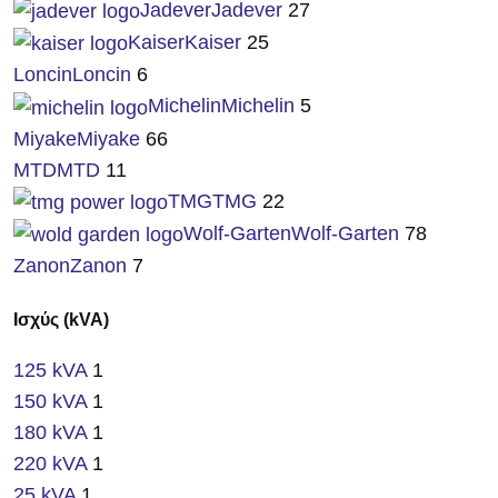
Jadever
Jadever
27
Kaiser
Kaiser
25
Loncin
Loncin
6
Michelin
Michelin
5
Miyake
Miyake
66
MTD
MTD
11
TMG
TMG
22
Wolf-Garten
Wolf-Garten
78
Zanon
Zanon
7
Ισχύς (kVA)
125 kVA
1
150 kVA
1
180 kVA
1
220 kVA
1
25 kVA
1