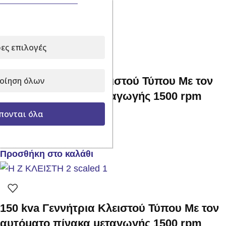
11.000,00
€
με Φ.Π.Α.
Προσθήκη στο καλάθι
ες επιλογές
50 kva Γεννήτρια Κλειστού Τύπου Με τον
οίηση όλων
αυτόματο πίνακα μεταγωγής 1500 rpm
πονται όλα
Σε απόθεμα
15.000,00
€
με Φ.Π.Α.
Προσθήκη στο καλάθι
150 kva Γεννήτρια Κλειστού Τύπου Με τον
αυτόματο πίνακα μεταγωγής 1500 rpm