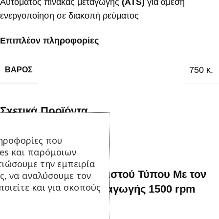
Αυτόματος πίνακας μεταγωγής
(ATS)
για άμεση
ενεργοποίηση σε διακοπή ρεύματος
Επιπλέον πληροφορίες
750 κ.
ΒΆΡΟΣ
Σχετικά Προϊόντα
ηροφορίες που
ies και παρόμοιων
τιώσουμε την εμπειρία
22 kva Γεννήτρια Κλειστού Τύπου Με τον
ς, να αναλύσουμε τον
οιείτε και για σκοπούς
αυτόματο πίνακα μεταγωγής 1500 rpm
Σε απόθεμα