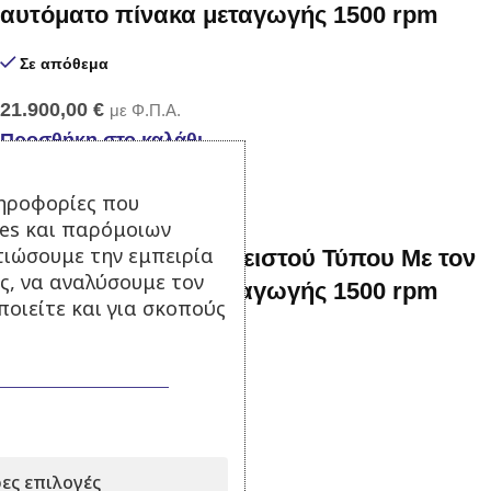
αυτόματο πίνακα μεταγωγής 1500 rpm
Σε απόθεμα
21.900,00
€
με Φ.Π.Α.
Προσθήκη στο καλάθι
ηροφορίες που
ies και παρόμοιων
τιώσουμε την εμπειρία
200 kva Γεννήτρια Κλειστού Τύπου Με τον
ς, να αναλύσουμε τον
αυτόματο πίνακα μεταγωγής 1500 rpm
οιείτε και για σκοπούς
Σε απόθεμα
32.500,00
€
με Φ.Π.Α.
Προσθήκη στο καλάθι
ες επιλογές