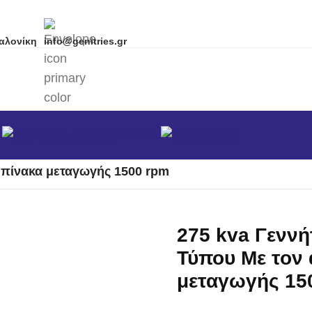
αλονίκη
info@genitries.gr
α
Brands
PERKINS Europe DEUTZ
/
ο πίνακα μεταγωγής 1500 rpm
275 kva Γεννή
Τύπου Με τον 
μεταγωγής 15