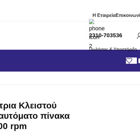
Η Εταιρεία
Επικοινων
2310-703536
Πωλήσεις & Υποστήριξη
τρια Κλειστού
αυτόματο πίνακα
00 rpm