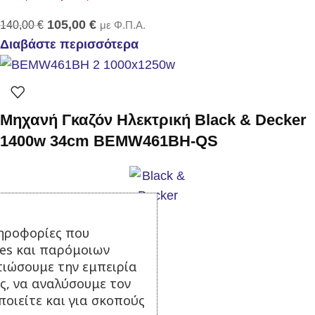
105,00
€
140,00
€
με Φ.Π.Α.
Διαβάστε περισσότερα
Μηχανή Γκαζόν Ηλεκτρική Black & Decker
1400w 34cm BEMW461BH-QS
Σε απόθεμα
ηροφορίες που
130,00
€
με Φ.Π.Α.
ies και παρόμοιων
Προσθήκη στο καλάθι
τιώσουμε την εμπειρία
ς, να αναλύσουμε τον
οιείτε και για σκοπούς