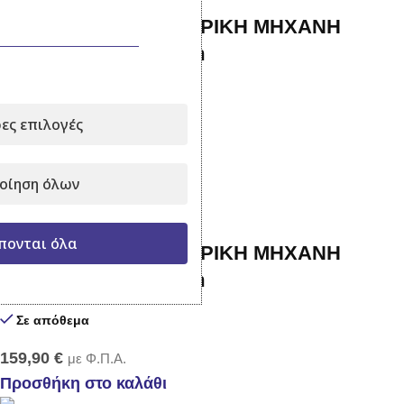
PLUS XL1600 ΗΛΕΚΤΡΙΚΗ ΜΗΧΑΝΗ
ΓΚΑΖΟΝ 1600W 38cm
Σε απόθεμα
ες επιλογές
139,90
€
με Φ.Π.Α.
Προσθήκη στο καλάθι
οίηση όλων
πονται όλα
PLUS XL1800 ΗΛΕΚΤΡΙΚΗ ΜΗΧΑΝΗ
ΓΚΑΖΟΝ 1800W 42cm
Σε απόθεμα
159,90
€
με Φ.Π.Α.
Προσθήκη στο καλάθι