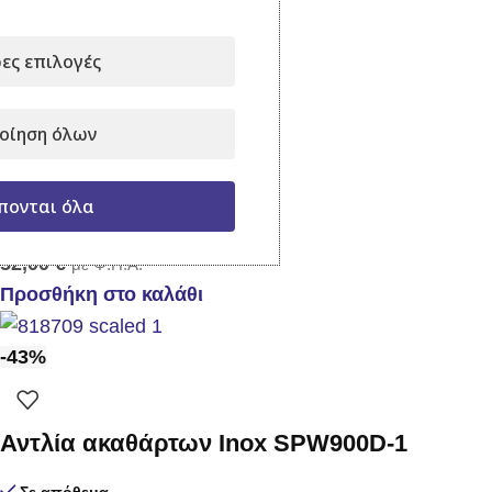
Προσθήκη στο καλάθι
ες επιλογές
οίηση όλων
Ψεκαστήρας Prima 8
πονται όλα
Σε απόθεμα
52,00
€
με Φ.Π.Α.
Προσθήκη στο καλάθι
-43%
Αντλία ακαθάρτων Inox SPW900D-1