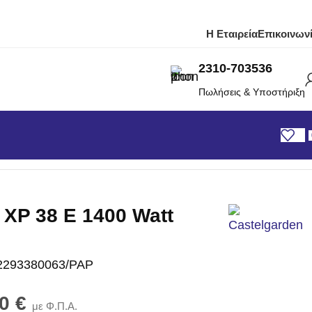
Η Εταιρεία
Επικοινων
2310-703536
Πωλήσεις & Υποστήριξη
αταρίας
/
Castel Garden XP 38 E 1400 Watt
 XP 38 E 1400 Watt
2293380063/PAP
00
€
με Φ.Π.Α.