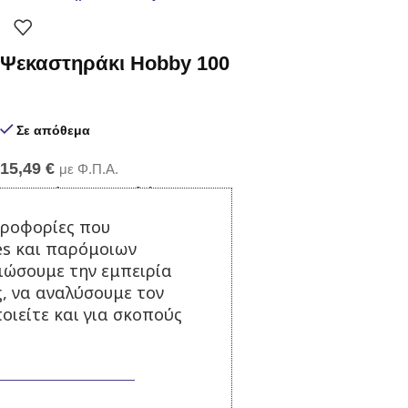
Ψεκαστηράκι Hobby 100
Σε απόθεμα
15,49
€
με Φ.Π.Α.
Προσθήκη στο καλάθι
ηροφορίες που
es και παρόμοιων
τιώσουμε την εμπειρία
Ψεκαστήρας Prime 3
ς, να αναλύσουμε τον
οιείτε και για σκοπούς
Σε απόθεμα
24,00
€
με Φ.Π.Α.