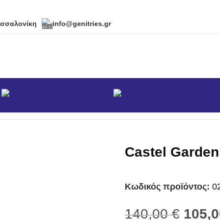
εσσαλονίκη
info@genitries.gr
α
Brands
κά
/
Χλοοκοπτικές μηχανές
/
Χλοοκοπτικές Ηλεκτρικές & Μπ
Castel Garden
Κωδικός προϊόντος:
0
140,00
€
105,