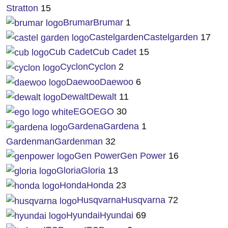
Stratton
15
Brumar
Brumar
1
Castelgarden
Castelgarden
17
Cub Cadet
Cub Cadet
15
Cyclon
Cyclon
2
Daewoo
Daewoo
6
Dewalt
Dewalt
11
EGO
EGO
30
Gardena
Gardena
1
Gardenman
Gardenman
32
Gen Power
Gen Power
16
Gloria
Gloria
13
Honda
Honda
23
Husqvarna
Husqvarna
72
Hyundai
Hyundai
69