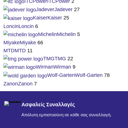
ITCPower
ITCPower
2
Jadever
Jadever
27
Kaiser
Kaiser
25
Loncin
Loncin
6
Michelin
Michelin
5
Miyake
Miyake
66
MTD
MTD
11
TMG
TMG
22
Wirman
Wirman
9
Wolf-Garten
Wolf-Garten
78
Zanon
Zanon
7
Ασφαλείς Συναλλαγές
Απόλυτη εμπιστοσύνη σε κάθε σας συναλλαγή.