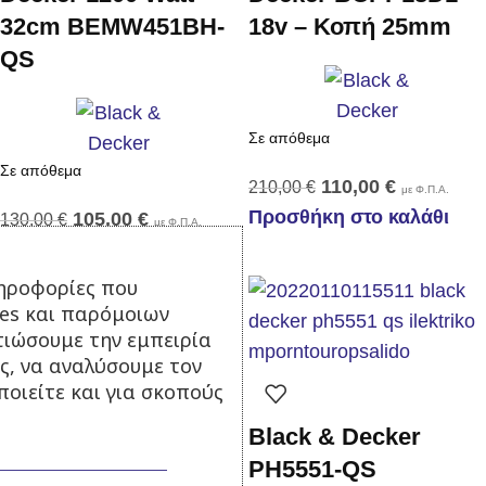
32cm BEMW451BH-
18v – Κοπή 25mm
QS
Σε απόθεμα
Σε απόθεμα
110,00
€
210,00
€
με Φ.Π.Α.
Προσθήκη στο καλάθι
105,00
€
130,00
€
με Φ.Π.Α.
Προσθήκη στο καλάθι
ηροφορίες που
ies και παρόμοιων
τιώσουμε την εμπειρία
ς, να αναλύσουμε τον
οιείτε και για σκοπούς
Black & Decker
PH5551-QS