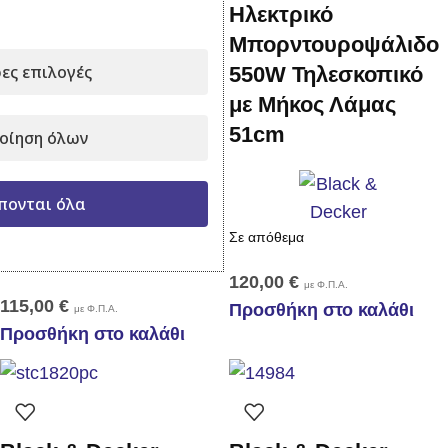
Ηλεκτρικό
Αλυσοπρίονο
Μπορντουροψάλιδο
Τηλεσκοπικό
ες επιλογές
550W Τηλεσκοπικό
Ηλεκτρικό Black &
με Μήκος Λάμας
Decker PS7525 –
51cm
οίηση όλων
800w – Λάμα 25cm
πονται όλα
Σε απόθεμα
Σε απόθεμα
120,00
€
με Φ.Π.Α.
115,00
€
Προσθήκη στο καλάθι
με Φ.Π.Α.
Προσθήκη στο καλάθι