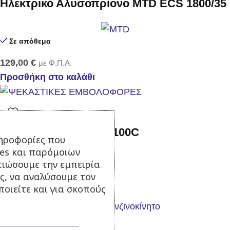
Ηλεκτρικό Αλυσοπρίονο MTD ECS 1800/35
Σε απόθεμα
129,00
€
με Φ.Π.Α.
Προσθήκη στο καλάθι
Αντλία ψεκασμού TF 100C
ηροφορίες που
ies και παρόμοιων
Σε απόθεμα
τιώσουμε την εμπειρία
ς, να αναλύσουμε τον
340,00
€
με Φ.Π.Α.
οιείτε και για σκοπούς
Προσθήκη στο καλάθι