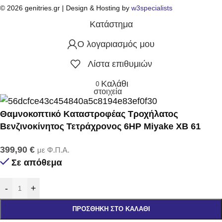
© 2026 genitries.gr | Design & Hosting by
w3specialists
Κατάστημα
Ο λογαριασμός μου
Λίστα επιθυμιών
Καλάθι
0
στοιχεία
Θαμνοκοπτικό Καταστροφέας Τροχήλατος
Βενζινοκίνητος Τετράχρονος 6HP Miyake XB 61
399,90
€
με Φ.Π.Α.
Σε απόθεμα
-
+
ΠΡΟΣΘΉΚΗ ΣΤΟ ΚΑΛΆΘΙ