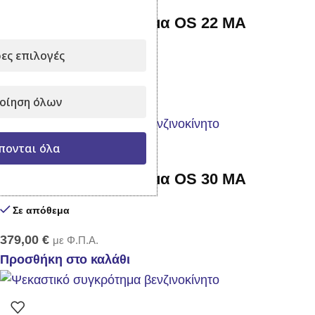
Ψεκαστικό συγκρότημα OS 22 MA
ες επιλογές
Σε απόθεμα
349,00
€
με Φ.Π.Α.
οίηση όλων
Προσθήκη στο καλάθι
πονται όλα
Ψεκαστικό συγκρότημα OS 30 MA
Σε απόθεμα
379,00
€
με Φ.Π.Α.
Προσθήκη στο καλάθι