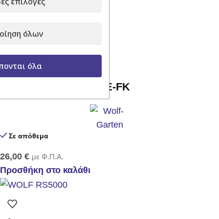
ες επιλογές
Σε απόθεμα
21,00
€
με Φ.Π.Α.
οίηση όλων
Προσθήκη στο καλάθι
πονται όλα
Πριόνι χειρός Wolf RE-FK
Σε απόθεμα
26,00
€
με Φ.Π.Α.
Προσθήκη στο καλάθι