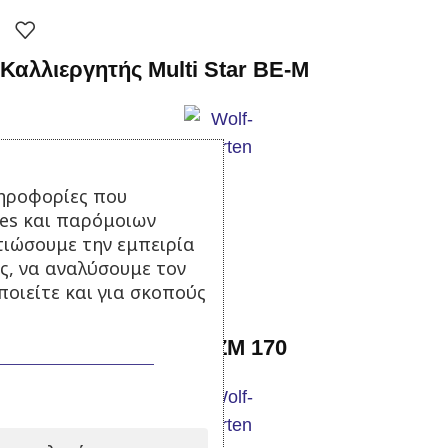
Καλλιεργητής Multi Star BE-M
Σε απόθεμα
ηροφορίες που
15,90
€
με Φ.Π.Α.
ies και παρόμοιων
Προσθήκη στο καλάθι
τιώσουμε την εμπειρία
ς, να αναλύσουμε τον
οιείτε και για σκοπούς
Κοντάρι ξύλινο Wolf ZM 170