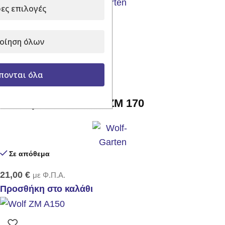
ες επιλογές
Σε απόθεμα
19,50
€
με Φ.Π.Α.
οίηση όλων
Προσθήκη στο καλάθι
πονται όλα
Κοντάρι ξύλινο Wolf ZM 170
Σε απόθεμα
21,00
€
με Φ.Π.Α.
Προσθήκη στο καλάθι