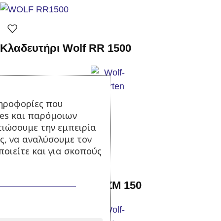
Κλαδευτήρι Wolf RR 1500
Σε απόθεμα
ηροφορίες που
ies και παρόμοιων
17,50
€
με Φ.Π.Α.
τιώσουμε την εμπειρία
Προσθήκη στο καλάθι
ς, να αναλύσουμε τον
οιείτε και για σκοπούς
Κοντάρι ξύλινο Wolf ZM 150