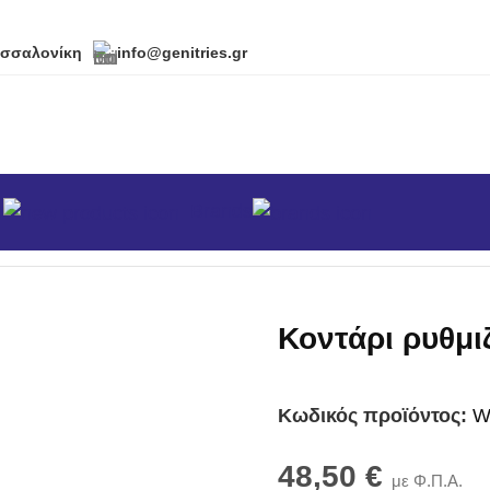
εσσαλονίκη
info@genitries.gr
α
Brands
ιζόμενο Wolf ZM-V3
Κοντάρι ρυθμι
Κωδικός προϊόντος:
W
48,50
€
με Φ.Π.Α.