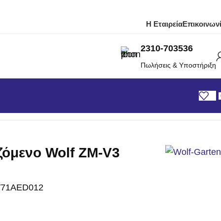
Η Εταιρεία
Επικοινων
2310-703536
Πωλήσεις & Υποστήριξη
ζόμενο Wolf ZM-V3
71AED012