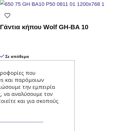
Γάντια κήπου Wolf GH-BA 10
Σε απόθεμα
7,50
€
με Φ.Π.Α.
ηροφορίες που
Προσθήκη στο καλάθι
es και παρόμοιων
τιώσουμε την εμπειρία
ς, να αναλύσουμε τον
οιείτε και για σκοπούς
Σκαλιστήρι Wolf KA-2K