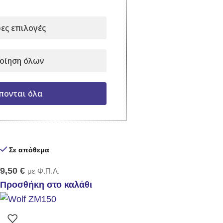
Σε απόθεμα
ες επιλογές
8,90
€
με Φ.Π.Α.
Προσθήκη στο καλάθι
οίηση όλων
πονται όλα
Φτυαράκι Wolf LU-2K
Σε απόθεμα
9,50
€
με Φ.Π.Α.
Προσθήκη στο καλάθι