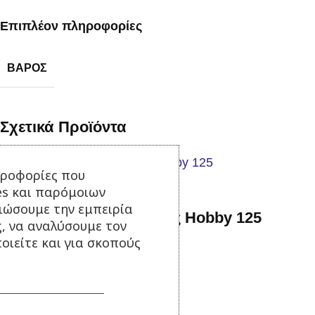
Επιπλέον πληροφορίες
ΒΆΡΟΣ
Σχετικά Προϊόντα
ηροφορίες που
es και παρόμοιων
τιώσουμε την εμπειρία
Ψεκαστηράκι Προπίεσης Hobby 125
ς, να αναλύσουμε τον
οιείτε και για σκοπούς
Σε απόθεμα
25,00
€
με Φ.Π.Α.