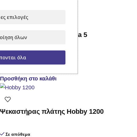
Προσθήκη στο καλάθι
ες επιλογές
Ψεκαστήρας Gloria Prima 5
οίηση όλων
πονται όλα
Σε απόθεμα
34,90
€
με Φ.Π.Α.
Προσθήκη στο καλάθι
Ψεκαστήρας πλάτης Hobby 1200
Σε απόθεμα