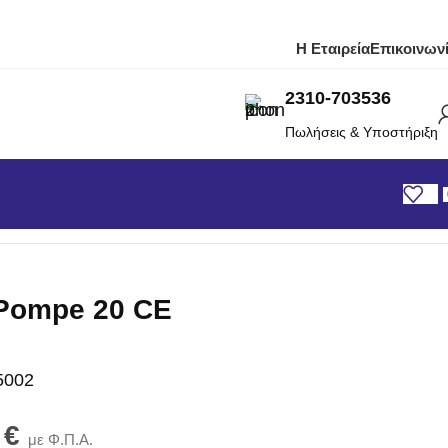
Η Εταιρεία
Επικοινων
2310-703536
Πωλήσεις & Υποστήριξη
 Pompe 20 CE
5002
0
€
με Φ.Π.Α.