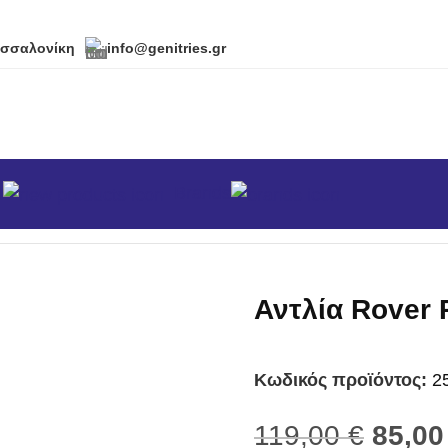
εσσαλονίκη
info@genitries.gr
α
Brands
κά
/
Αντλίες
/
Αντλία Rover Pompe 20 CE
Αντλία Rover
Κωδικός προϊόντος:
2
119,00
€
85,0