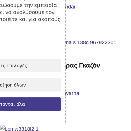
τιώσουμε την εμπειρία
ς, να αναλύσουμε τον
Σε απόθεμα
οιείτε και για σκοπούς
230,00
€
270,00
€
με Φ.Π.Α.
Προσθήκη στο καλάθι
Ηλεκτρικός Εξαερωτήρας Γκαζόν
ες επιλογές
Husqvarna S138C
οίηση όλων
Εκτός αποθέματος
πονται όλα
255,00
€
με Φ.Π.Α.
Διαβάστε περισσότερα