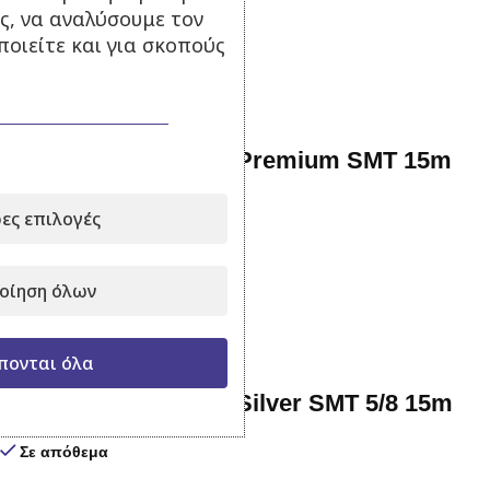
17,10
€
με Φ.Π.Α.
ς, να αναλύσουμε τον
οιείτε και για σκοπούς
Προσθήκη στο καλάθι
Λάστιχο Ποτίσματος Premium SMT 15m
Σε απόθεμα
ες επιλογές
18,90
€
με Φ.Π.Α.
Προσθήκη στο καλάθι
οίηση όλων
πονται όλα
Λάστιχο Ποτίσματος Silver SMT 5/8 15m
Σε απόθεμα