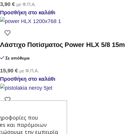
3,90
€
με Φ.Π.Α.
Προσθήκη στο καλάθι
Λάστιχο Ποτίσματος Power HLX 5/8 15m
Σε απόθεμα
15,90
€
με Φ.Π.Α.
Προσθήκη στο καλάθι
Πιστόλι νερού 5 Jet
ηροφορίες που
ies και παρόμοιων
Σε απόθεμα
τιώσουμε την εμπειρία