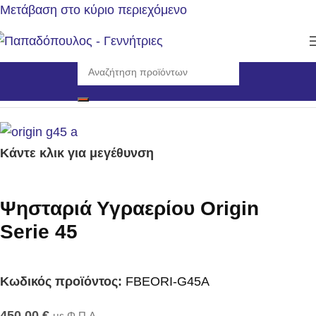
Μετάβαση στο κύριο περιεχόμενο
Αρχική σελίδα
/
Εργαλεία
/
Ψησταριές Υγραερίου
Κάντε κλικ για μεγέθυνση
Ψησταριά Υγραερίου Origin
Serie 45
Κωδικός προϊόντος:
FBEORI-G45A
450,00
€
με Φ.Π.Α.