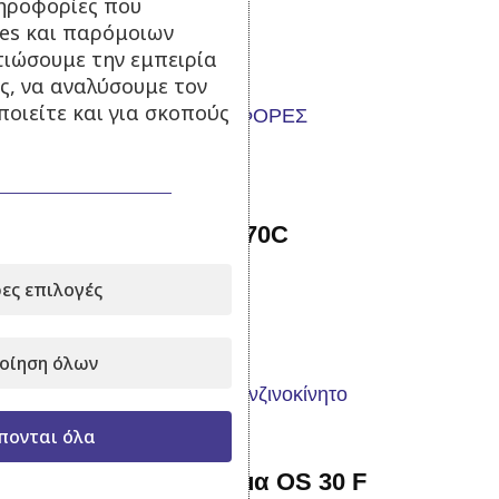
ηροφορίες που
Σε απόθεμα
ies και παρόμοιων
160,00
€
210,00
€
με Φ.Π.Α.
τιώσουμε την εμπειρία
ς, να αναλύσουμε τον
Προσθήκη στο καλάθι
οιείτε και για σκοπούς
-16%
Αντλία ψεκασμού TF 70C
Σε απόθεμα
ες επιλογές
185,00
€
220,00
€
με Φ.Π.Α.
οίηση όλων
Προσθήκη στο καλάθι
πονται όλα
Ψεκαστικό συγκρότημα OS 30 F