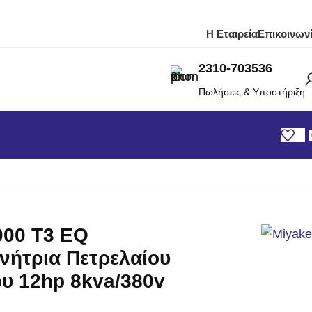
Η Εταιρεία
Επικοινων
2310-703536
Πωλήσεις & Υποστήριξη
000 T3 EQ
νήτρια Πετρελαίου
υ 12hp 8kva/380v