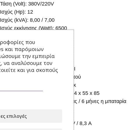
Τάση (Volt): 380V/220V
Ισχύς (Hp): 12
Ισχύς (kVA): 8,00 / 7,00
Ισχύς εκκίνησης (Watt): 6500
Ισχύς λειτουργίας (Watt): 6000
ηροφορίες που
Ισχύς λειτουργίας (Amp): 34,78
es και παρόμοιων
Τεπόζιτο (lt): 16,50
τιώσουμε την εμπειρία
Εκκίνηση: Ηλεκτρική μίζα
ς, να αναλύσουμε τον
AVR Σταθεροποιητής τάσης: ΝΑΙ
οιείτε και για σκοπούς
Τύπου ανοικτού/κλειστού: Κλειστού
Μονομπλόκ/Μοντάζ: Μονομπλόκ
Διαστάσεις Συσκευασίας (cm): 94 x 55 x 85
Εγγύηση: 1 έτος Αντιπροσωπείας / 6 μήνες η μπαταρία
Περιγραφή:
ες επιλογές
Παροχή συνεχούς ρεύματος 12V / 8,3 Α