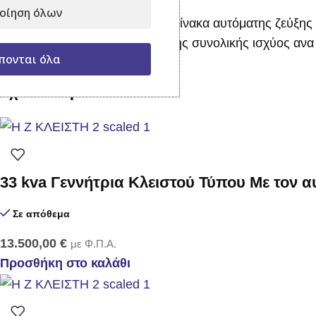
Διαθέτει μίζα και μπαταρία
οίηση όλων
Διαθέτει αναμονή για σύνδεση πίνακα αυτόματης ζεύξης
Τα τριφασικά παρέχουν το 1/3 της συνολικής ισχύος ανα
πονται όλα
Σχετικά Προϊόντα
33 kva Γεννήτρια Κλειστού Τύπου Με τον 
Σε απόθεμα
13.500,00
€
με Φ.Π.Α.
Προσθήκη στο καλάθι