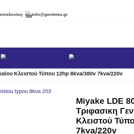
εσσαλονίκη
info@genitries.gr
α
Brands
φασικά
/
αίου Κλειστού Τύπου 12hp 8kva/380v 7kva/220v
Miyake LDE 8
Τριφασικη Γεν
Κλειστού Τύπο
7kva/220v