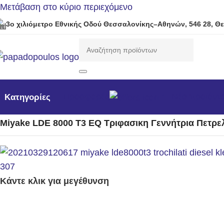
Μετάβαση στο κύριο περιεχόμενο
3ο χιλιόμετρο Εθνικής Οδού Θεσσαλονίκης–Αθηνών, 546 28, Θ
Προσφορές
Νέα προϊόντ
Κατηγορίες
Αρχική σελίδα
/
Γεννήτριες
/
Η/Ζ πετρελαίου 3000rpm
/
Μονο
Miyake LDE 8000 T3 EQ Τριφασικη Γεννήτρια Πετρελ
Κάντε κλικ για μεγέθυνση