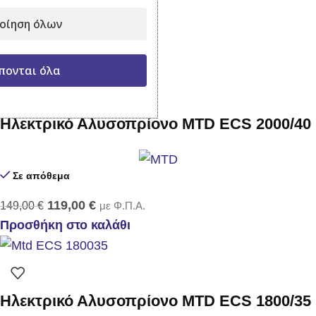
85,00
€
με Φ.Π.Α.
οίηση όλων
Προσθήκη στο καλάθι
-20%
πονται όλα
Ηλεκτρικό Αλυσοπρίονο MTD ECS 2000/40
Σε απόθεμα
119,00
€
149,00
€
με Φ.Π.Α.
Προσθήκη στο καλάθι
Ηλεκτρικό Αλυσοπρίονο MTD ECS 1800/35