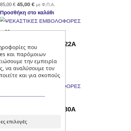
45,00
€
85,00
€
με Φ.Π.Α.
Προσθήκη στο καλάθι
Αντλία Ψεκασμού FT-22Α
ηροφορίες που
ies και παρόμοιων
Σε απόθεμα
τιώσουμε την εμπειρία
ς, να αναλύσουμε τον
75,00
€
με Φ.Π.Α.
οιείτε και για σκοπούς
Προσθήκη στο καλάθι
Αντλία ψεκασμού FT-30Α
ες επιλογές
Σε απόθεμα