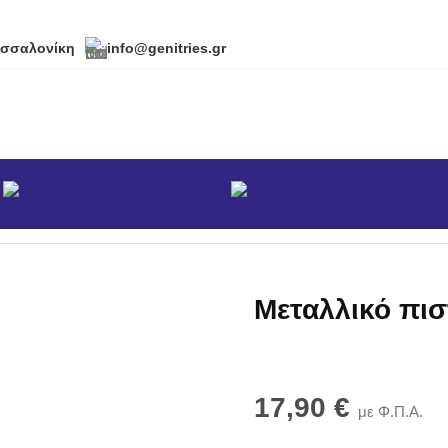
εσσαλονίκη
info@genitries.gr
α
Brands
ρού 3 Jet
Μεταλλικό πισ
17,90
€
με Φ.Π.Α.