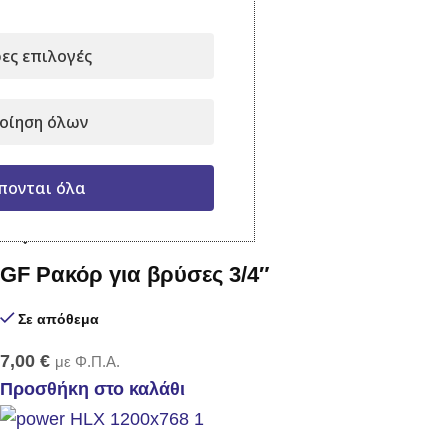
GF Ταχυσύνδεσμος 1/2″
ες επιλογές
Σε απόθεμα
οίηση όλων
3,50
€
με Φ.Π.Α.
Προσθήκη στο καλάθι
πονται όλα
GF Ρακόρ για βρύσες 3/4″
Σε απόθεμα
7,00
€
με Φ.Π.Α.
Προσθήκη στο καλάθι