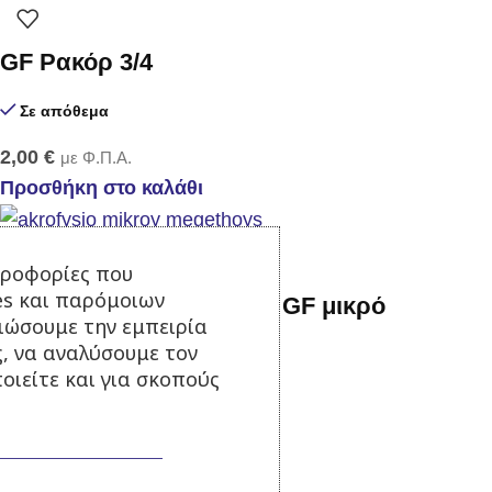
GF Ρακόρ 3/4
Σε απόθεμα
2,00
€
με Φ.Π.Α.
Προσθήκη στο καλάθι
ηροφορίες που
es και παρόμοιων
Ρυθμιζόμενο ακροφύσιο GF μικρό
τιώσουμε την εμπειρία
ς, να αναλύσουμε τον
Σε απόθεμα
οιείτε και για σκοπούς
2,90
€
με Φ.Π.Α.
Προσθήκη στο καλάθι