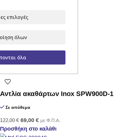
Ψεκαστήρας Prima 8
ες επιλογές
Σε απόθεμα
οίηση όλων
52,00
€
με Φ.Π.Α.
Προσθήκη στο καλάθι
πονται όλα
-43%
Αντλία ακαθάρτων Inox SPW900D-1
Σε απόθεμα
69,00
€
122,00
€
με Φ.Π.Α.
Προσθήκη στο καλάθι