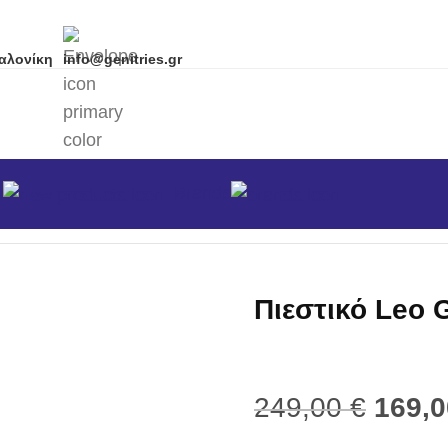
αλονίκη
info@genitries.gr
α
Brands
κά
/
Αντλίες
/
Πιεστικό Leo Group ATP 60
Πιεστικό Leo 
249,00
€
169,