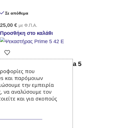
Σε απόθεμα
25,00
€
με Φ.Π.Α.
Προσθήκη στο καλάθι
Ψεκαστήρας Gloria Prima 5
ηροφορίες που
es και παρόμοιων
τιώσουμε την εμπειρία
Σε απόθεμα
ς, να αναλύσουμε τον
34,90
€
με Φ.Π.Α.
οιείτε και για σκοπούς
Προσθήκη στο καλάθι