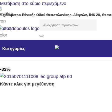
Μετάβαση στο κύριο περιεχόμενο
ο χιλιόμετρο Εθνικής Οδού Θεσσαλονίκης–Αθηνών, 546 28, Θεσσ
Προσφορές
Νέα προϊόντ
Κατηγορίες
Αρχική σελίδα
/
Μηχανήματα Κήπου /Δάσους / Βιομηχανι
-32%
Κάντε κλικ για μεγέθυνση