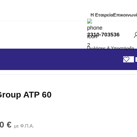
Η Εταιρεία
Επικοινων
2310-703536
Πωλήσεις & Υποστήριξη
Group ATP 60
00
€
με Φ.Π.Α.