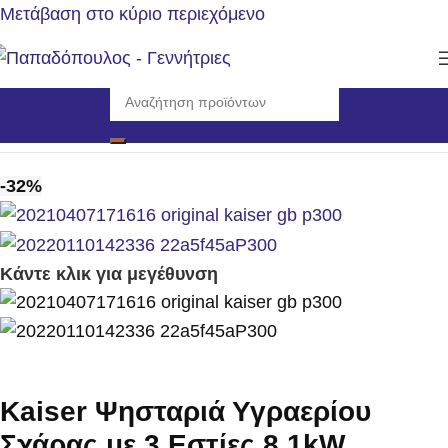
Μετάβαση στο κύριο περιεχόμενο
Αρχική σελίδα
/
Εργαλεία
/
Ψησταριές Υγραερίου
-32%
Κάντε κλικ για μεγέθυνση
Kaiser Ψησταριά Υγραερίου
Σχάρας με 3 Εστίες 8.1kW