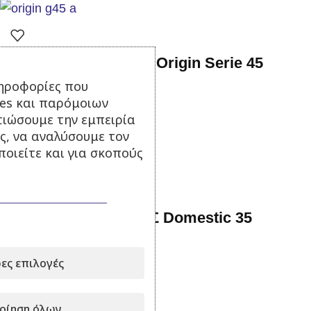
Ψησταριά Υγραερίου Origin Serie 45
ηροφορίες που
Σε απόθεμα
ies και παρόμοιων
τιώσουμε την εμπειρία
450,00
€
με Φ.Π.Α.
ς, να αναλύσουμε τον
Προσθήκη στο καλάθι
οιείτε και για σκοπούς
Ψησταρια ΡΕΥΜΑΤΟΣ Domestic 35
Σε απόθεμα
ες επιλογές
500,00
€
με Φ.Π.Α.
Προσθήκη στο καλάθι
οίηση όλων