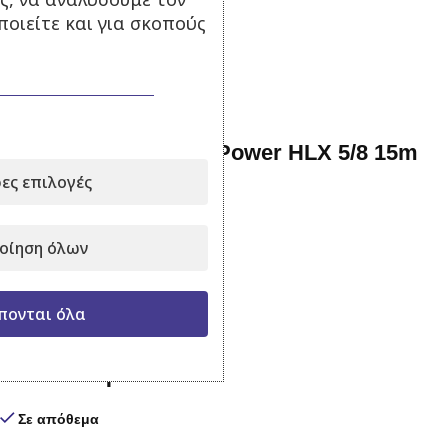
12,00
€
με Φ.Π.Α.
οιείτε και για σκοπούς
Προσθήκη στο καλάθι
Λάστιχο Ποτίσματος Power HLX 5/8 15m
ες επιλογές
Σε απόθεμα
15,90
€
με Φ.Π.Α.
οίηση όλων
Προσθήκη στο καλάθι
πονται όλα
Πιστόλι νερού 5 Jet
Σε απόθεμα