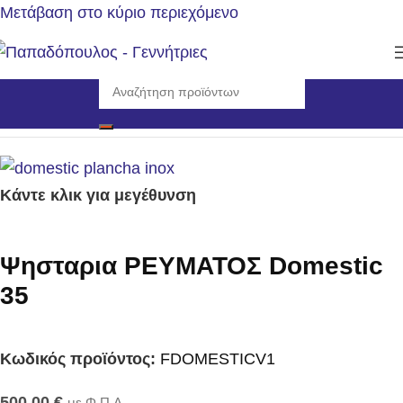
Μετάβαση στο κύριο περιεχόμενο
Αρχική σελίδα
/
Εργαλεία
/
Ψησταριές Υγραερίου
Κάντε κλικ για μεγέθυνση
Ψησταρια ΡΕΥΜΑΤΟΣ Domestic
35
Κωδικός προϊόντος:
FDOMESTICV1
500,00
€
με Φ.Π.Α.