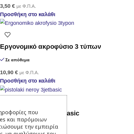
3,50
€
με Φ.Π.Α.
Προσθήκη στο καλάθι
Εργονομικό ακροφύσιο 3 τύπων
Σε απόθεμα
10,90
€
με Φ.Π.Α.
Προσθήκη στο καλάθι
ηροφορίες που
Πιστόλι νερού 3 Jet Basic
ies και παρόμοιων
τιώσουμε την εμπειρία
Σε απόθεμα
ς, να αναλύσουμε τον