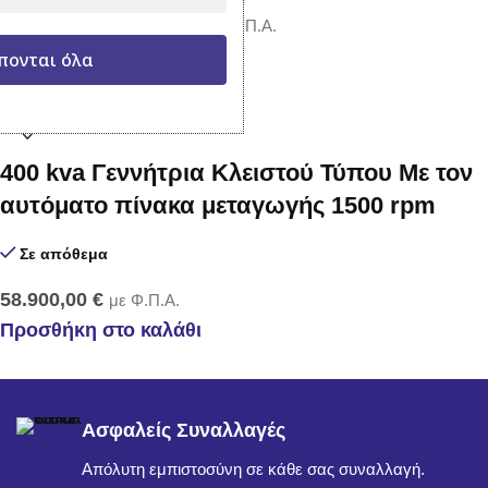
57.900,00
€
63.900,00
€
με Φ.Π.Α.
Προσθήκη στο καλάθι
πονται όλα
400 kva Γεννήτρια Κλειστού Τύπου Με τον
αυτόματο πίνακα μεταγωγής 1500 rpm
Σε απόθεμα
58.900,00
€
με Φ.Π.Α.
Προσθήκη στο καλάθι
Ασφαλείς Συναλλαγές
Απόλυτη εμπιστοσύνη σε κάθε σας συναλλαγή.