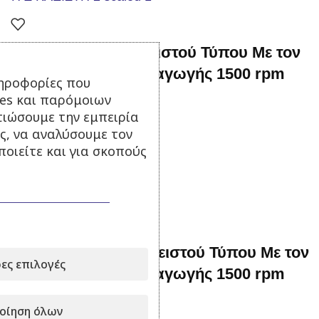
88 kva Γεννήτρια Κλειστού Τύπου Με τον
αυτόματο πίνακα μεταγωγής 1500 rpm
ηροφορίες που
ies και παρόμοιων
Σε απόθεμα
τιώσουμε την εμπειρία
ς, να αναλύσουμε τον
18.900,00
€
με Φ.Π.Α.
οιείτε και για σκοπούς
Προσθήκη στο καλάθι
-9%
330 kva Γεννήτρια Κλειστού Τύπου Με τον
ες επιλογές
αυτόματο πίνακα μεταγωγής 1500 rpm
Σε απόθεμα
οίηση όλων