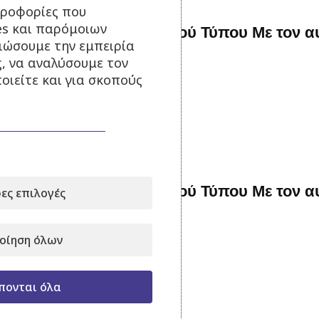
ηροφορίες που
es και παρόμοιων
33 kva Γεννήτρια Κλειστού Τύπου Με τον 
τιώσουμε την εμπειρία
ς, να αναλύσουμε τον
Σε απόθεμα
οιείτε και για σκοπούς
13.500,00
€
με Φ.Π.Α.
Προσθήκη στο καλάθι
88 kva Γεννήτρια Κλειστού Τύπου Με τον 
ες επιλογές
Σε απόθεμα
οίηση όλων
18.900,00
€
με Φ.Π.Α.
Προσθήκη στο καλάθι
πονται όλα