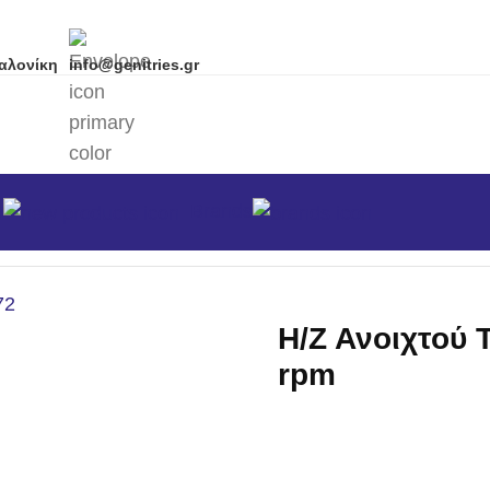
αλονίκη
info@genitries.gr
α
Brands
Η/Ζ Ανοιχτού Τύπου 275KVA 1500 rpm
Η/Ζ Ανοιχτού
rpm