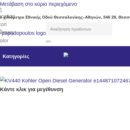
Μετάβαση στο κύριο περιεχόμενο
ο χιλιόμετρο Εθνικής Οδού Θεσσαλονίκης–Αθηνών, 546 28, Θεσσ
Προσφορές
Νέα προϊόντ
Κατηγορίες
Αρχική σελίδα
/
Γεννήτριες
/
Η/Ζ Ανοιχτού Τύπου 1500rpm
/
Κάντε κλικ για μεγέθυνση